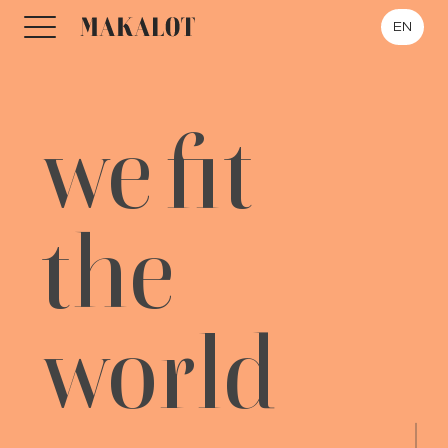
EN
we
fit
the
world