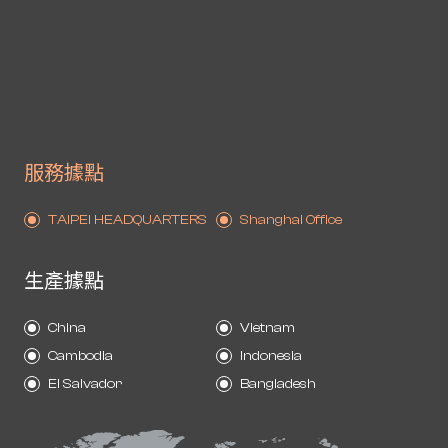
服務據點
TAIPEI HEADQUARTERS
Shanghai Office
生產據點
China
Vietnam
Cambodia
Indonesia
El Salvador
Bangladesh